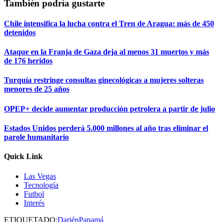
También podría gustarte
Chile intensifica la lucha contra el Tren de Aragua: más de 450
detenidos
Ataque en la Franja de Gaza deja al menos 31 muertos y más
de 176 heridos
Turquía restringe consultas ginecológicas a mujeres solteras
menores de 25 años
OPEP+ decide aumentar producción petrolera a partir de julio
Estados Unidos perderá 5.000 millones al año tras eliminar el
parole humanitario
Quick Link
Las Vegas
Tecnología
Futbol
Interés
ETIQUETADO:
Darién
Panamá