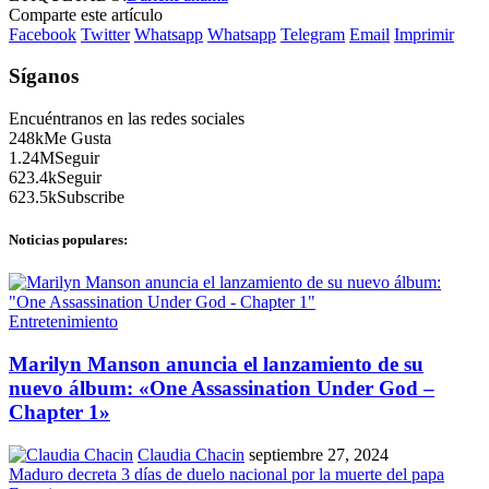
Comparte este artículo
Facebook
Twitter
Whatsapp
Whatsapp
Telegram
Email
Imprimir
Síganos
Encuéntranos en las redes sociales
248k
Me Gusta
1.24M
Seguir
623.4k
Seguir
623.5k
Subscribe
Noticias populares:
Entretenimiento
Marilyn Manson anuncia el lanzamiento de su
nuevo álbum: «One Assassination Under God –
Chapter 1»
Claudia Chacin
septiembre 27, 2024
Maduro decreta 3 días de duelo nacional por la muerte del papa