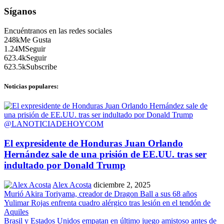
Síganos
Encuéntranos en las redes sociales
248k
Me Gusta
1.24M
Seguir
623.4k
Seguir
623.5k
Subscribe
Noticias populares:
@LANOTICIADEHOYCOM
El expresidente de Honduras Juan Orlando
Hernández sale de una prisión de EE.UU. tras ser
indultado por Donald Trump
Alex Acosta
diciembre 2, 2025
Murió Akira Toriyama, creador de Dragon Ball a sus 68 años
Yulimar Rojas enfrenta cuadro alérgico tras lesión en el tendón de
Aquiles
Brasil y Estados Unidos empatan en último juego amistoso antes de